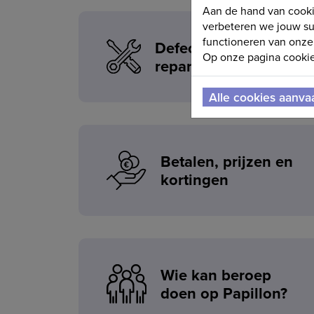
Aan de hand van cooki
verbeteren we jouw su
functioneren van onze 
Defect, service en
Op onze pagina cookie 
reparaties
Alle cookies aanva
Betalen, prijzen en
kortingen
Wie kan beroep
doen op Papillon?