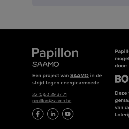
Papil
mogel
door:
Een project van
SAAMO
in de
strijd tegen energiearmoede
Deze 
32 (0)50 39 37 71
gemaa
papillon@saamo.be
van d
Loteri