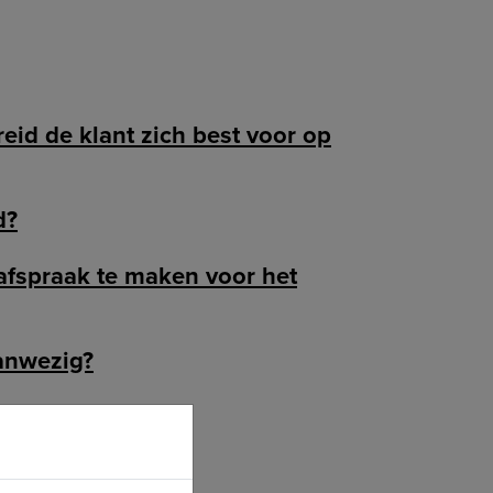
eid de klant zich best voor op
d?
afspraak te maken voor het
aanwezig?
 is?