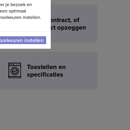
ver je bezoek en
 een optimaal
oorkeuren instellen.
Huurcontract, of
contract opzeggen
oorkeuren instellen
Toestellen en
specificaties