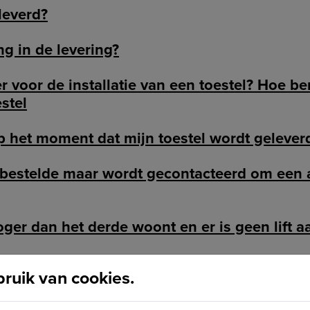
leverd?
ng in de levering?
 voor de installatie van een toestel? Hoe ber
estel
p het moment dat mijn toestel wordt gelever
n bestelde maar wordt gecontacteerd om een 
oger dan het derde woont en er is geen lift 
ndere gemeente waar Papillon nog niet actief
uik van cookies.