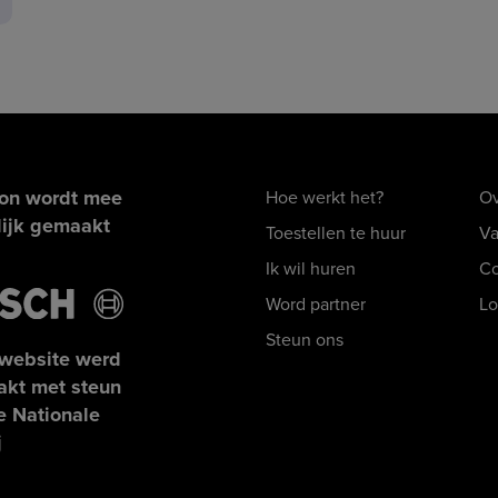
lon wordt mee
Hoe werkt het?
Ov
ijk gemaakt
Toestellen te huur
Va
Ik wil huren
Co
Word partner
Lo
Steun ons
website werd
kt met steun
e Nationale
j