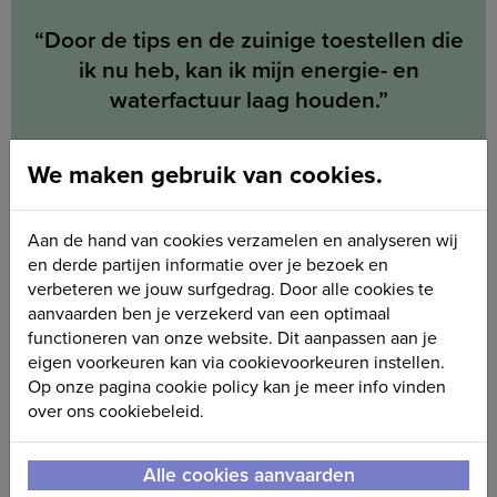
“Door de tips en de zuinige toestellen die
ik nu heb, kan ik mijn energie- en
waterfactuur laag houden.”
Anne-Collette
We maken gebruik van cookies.
deelnemer
Aan de hand van cookies verzamelen en analyseren wij
en derde partijen informatie over je bezoek en
verbeteren we jouw surfgedrag. Door alle cookies te
aanvaarden ben je verzekerd van een optimaal
functioneren van onze website. Dit aanpassen aan je
eigen voorkeuren kan via cookievoorkeuren instellen.
Op onze pagina cookie policy kan je meer info vinden
over ons cookiebeleid.
Alle cookies aanvaarden