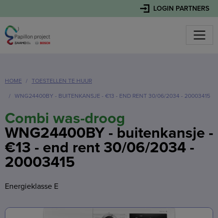
LOGIN PARTNERS
HOME
TOESTELLEN TE HUUR
WNG24400BY - BUITENKANSJE - €13 - END RENT 30/06/2034 - 20003415
Combi was-droog
WNG24400BY - buitenkansje -
€13 - end rent 30/06/2034 -
20003415
Energieklasse E