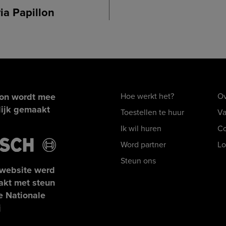
ia Papillon
lon wordt mee
Hoe werkt het?
Ov
ijk gemaakt
Toestellen te huur
Va
Ik wil huren
Co
Word partner
Lo
Steun ons
website werd
kt met steun
e Nationale
j