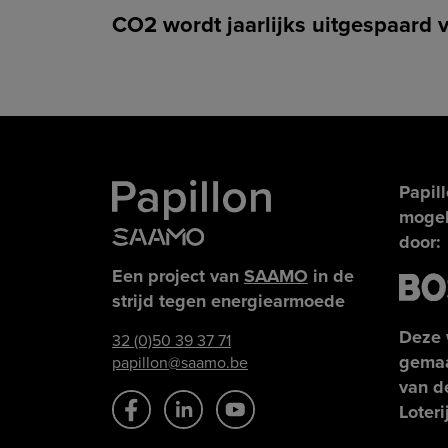
CO2 wordt jaarlijks uitgespaard v
Papil
mogel
door:
Een project van
SAAMO
in de
strijd tegen energiearmoede
Deze 
32 (0)50 39 37 71
gemaa
papillon@saamo.be
van d
Loteri