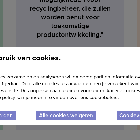
recyclingbeheer, die zullen
worden benut voor
toekomstige
productontwikkeling.”
Bruno Vermoessen
uik van cookies.
projectmanager BSH Home Appliances
es verzamelen en analyseren wij en derde partijen informatie o
rfgedrag. Door alle cookies te aanvaarden ben je verzekerd van
website. Dit aanpassen aan je eigen voorkeuren kan via cookiev
policy kan je meer info vinden over ons cookiebeleid.
arden
Alle cookies weigeren
Cookiev