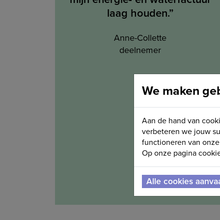
laag houden.”
Anne-Collette
deelnemer
We maken gebr
Aan de hand van cooki
verbeteren we jouw su
functioneren van onze 
Op onze pagina cookie 
Alle cookies aanva