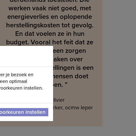
werken vaak niet goed, met
energieverlies en oplopende
herstellingskosten tot gevolg.
En dat voelen ze in hun
budget. Vooral het feit dat ze
zich 10 jaar geen zorgen
hoeven te maken over
mogelijke herstellingen is een
pluspunt dat mensen doet
ver je bezoek en
 een optimaal
instappen. ”
oorkeuren instellen.
Kinita Olivier
maatschappelijk werker, ocmw Ieper
oorkeuren instellen