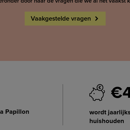
ieronder door naar de vragen die we al het vaakst 
Vaakgestelde vragen
€
a Papillon
wordt jaarlij
huishouden