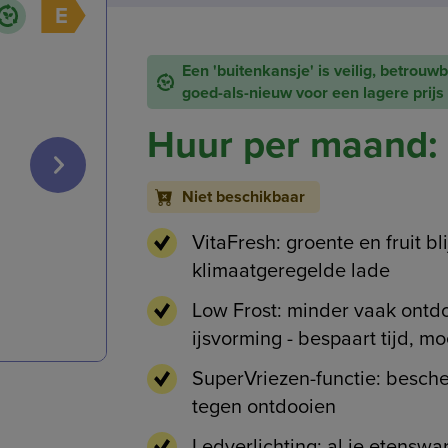
E
Een 'buitenkansje' is veilig, betrouw
goed-als-nieuw voor een lagere prijs
Huur per maand:
Niet beschikbaar
VitaFresh: groente en fruit bli
klimaatgeregelde lade
Low Frost: minder vaak ontd
ijsvorming - bespaart tijd, m
SuperVriezen-functie: besch
tegen ontdooien
Ledverlichting: al je etenswa