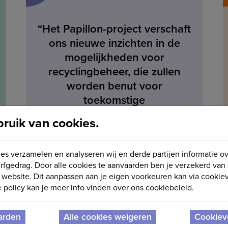
“Het Papillon-project verschaft
ons nieuwe inzichten in de
mogelijkheden voor
recyclingbeheer, die zullen
worden benut voor
toekomstige
productontwikkeling.”
uik van cookies.
Bruno Vermoessen
projectmanager BSH Home Appliances
es verzamelen en analyseren wij en derde partijen informatie o
rfgedrag. Door alle cookies te aanvaarden ben je verzekerd van
website. Dit aanpassen aan je eigen voorkeuren kan via cookiev
policy kan je meer info vinden over ons cookiebeleid.
arden
Alle cookies weigeren
Cookiev