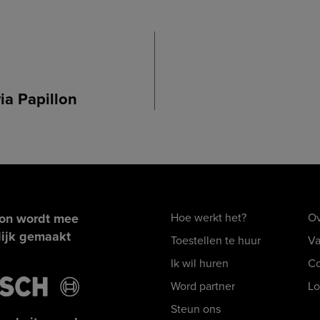
ia Papillon
lon wordt mee
Hoe werkt het?
Ov
ijk gemaakt
Toestellen te huur
Va
Ik wil huren
Co
Word partner
Lo
Steun ons