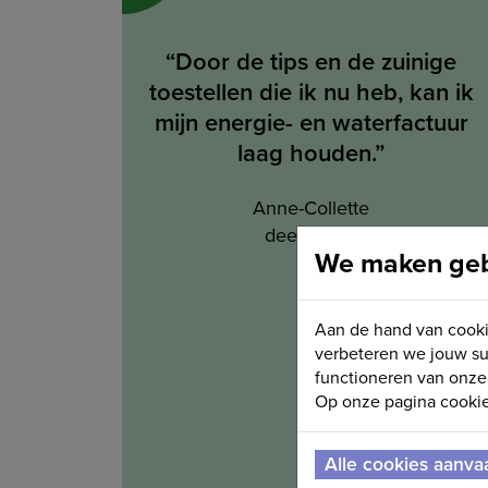
“Door de tips en de zuinige
toestellen die ik nu heb, kan ik
mijn energie- en waterfactuur
laag houden.”
Anne-Collette
deelnemer
We maken gebr
Aan de hand van cooki
verbeteren we jouw su
functioneren van onze 
Op onze pagina cookie 
Alle cookies aanva