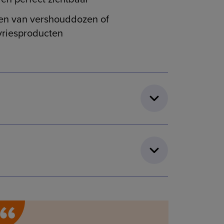
len van vershouddozen of
vriesproducten
“