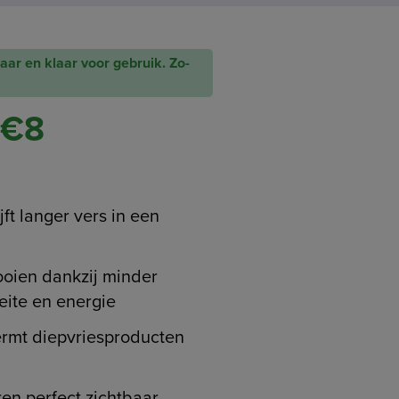
baar en klaar voor gebruik. Zo-
 €8
jft langer vers in een
ooien dankzij minder
oeite en energie
ermt diepvriesproducten
ren perfect zichtbaar