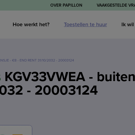
OVER PAPILLON
VAAKGESTELDE VR
Hoe werkt het?
Toestellen te huur
Ik wi
JE - €8 - END RENT 31/10/2032 - 20003124
s
KGV33VWEA - buitenk
2032 - 20003124