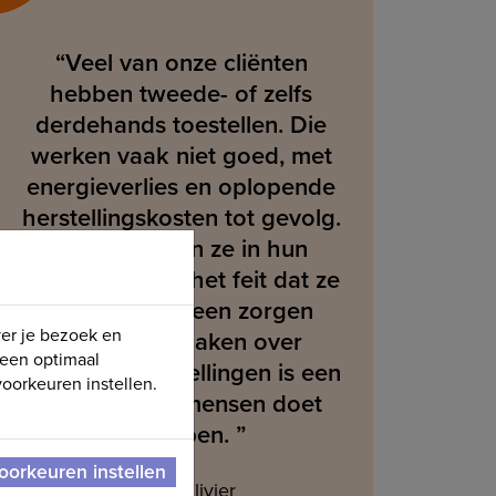
“Veel van onze cliënten
hebben tweede- of zelfs
derdehands toestellen. Die
werken vaak niet goed, met
energieverlies en oplopende
herstellingskosten tot gevolg.
En dat voelen ze in hun
budget. Vooral het feit dat ze
zich 10 jaar geen zorgen
ver je bezoek en
hoeven te maken over
 een optimaal
mogelijke herstellingen is een
oorkeuren instellen.
pluspunt dat mensen doet
instappen. ”
oorkeuren instellen
Kinita Olivier