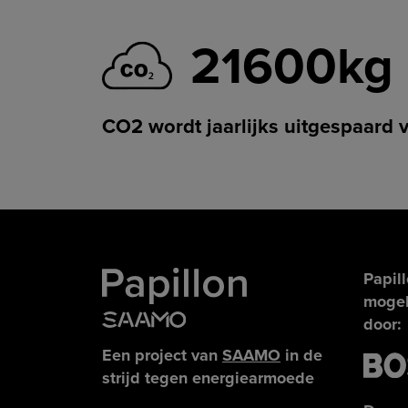
21600kg
CO2 wordt jaarlijks uitgespaard v
Papil
mogel
door:
Een project van
SAAMO
in de
strijd tegen energiearmoede