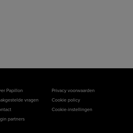
er Papillon
Privacy voorwaarden
akgestelde vragen
Cookie policy
ntact
Cookie-instellingen
gin partners