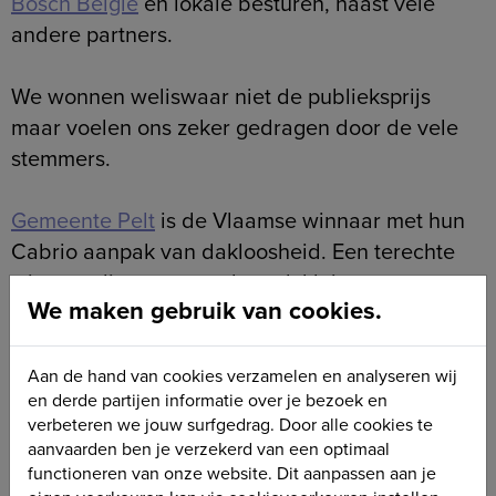
Bosch België
en lokale besturen, naast vele
andere partners.
We wonnen weliswaar niet de publieksprijs
maar voelen ons zeker gedragen door de vele
stemmers.
Gemeente Pelt
is de Vlaamse winnaar met hun
Cabrio aanpak van dakloosheid. Een terechte
winnaar die aantoont dat ook kleinere
We maken gebruik van cookies.
gemeenten het verschil kunnen maken.
Aan de hand van cookies verzamelen en analyseren wij
Wist je overigens dat
Pelt
ook één van de lokale
en derde partijen informatie over je bezoek en
partners is bij Papillon?
verbeteren we jouw surfgedrag. Door alle cookies te
aanvaarden ben je verzekerd van een optimaal
functioneren van onze website. Dit aanpassen aan je