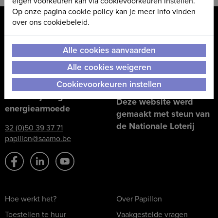
eigen voorkeuren kan via cookievoorkeuren instellen.
Op onze pagina cookie policy kan je meer info vinden
over ons cookiebeleid.
Papillon wordt mee
Alle cookies aanvaarden
mogelijk gemaakt door:
Alle cookies weigeren
Cookievoorkeuren instellen
Een project van
SAAMO
in de strijd tegen
Deze website werd
energiearmoede
gemaakt met steun van
de Nationale Loterij
32 (0)50 39 37 71
papillon@saamo.be
Hoe werkt het?
Over Papillon
Toestellen te huur
Vaakgestelde vragen